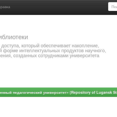
правка
иблиотеки
 доступа, который обеспечивает накопление,
й форме интеллектуальных продуктов научного,
чения, созданных сотрудниками университета
ный педагогический университет» (Repository of Lugansk Stat