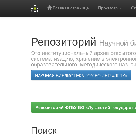
Главная страница
Просмотр
С
Skip
navigation
Репозиторий
Научной б
Это институциональный архив открытого
систематизацию, хранение в электронно
образовательного, методического назна
НАУЧНАЯ БИБЛИОТЕКА ГОУ ВО ЛНР «ЛГПУ»
Репозиторий ФГБУ ВО «Луганский государствен
Поиск