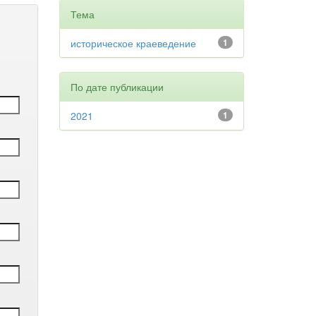
Тема
историческое краеведение
1
По дате публикации
2021
1