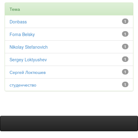
Тема
Donbass
1
Foma Belsky
1
Nikolay Stefanovich
1
Sergey Loktyushev
1
Сергей Локтюшев
1
студенчество
1