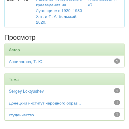
краеведения на
Ю.
Луганщине в 1920–1930-
Х гг. и Ф. А. Бельский. –
2020.
Просмотр
Автор
Анпилогова, Т. Ю.
1
Тема
Sergey Loktyushev
1
Донецкий институт народного образ...
1
студенчество
1