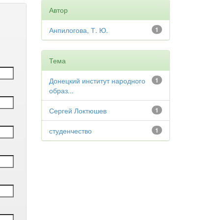
Автор
Анпилогова, Т. Ю.
1
Тема
Донецкий институт народного
1
образ...
Сергей Локтюшев
1
студенчество
1