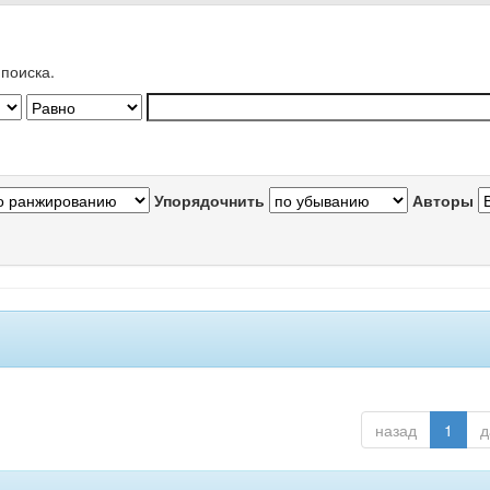
поиска.
Упорядочнить
Авторы
назад
1
д