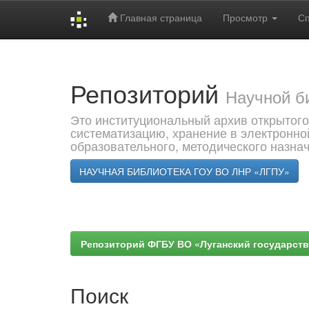
Главная страница
Просмотр
С
Skip
navigation
Репозиторий
Научной б
Это институциональный архив открытого
систематизацию, хранение в электронно
образовательного, методического назна
НАУЧНАЯ БИБЛИОТЕКА ГОУ ВО ЛНР «ЛГПУ»
Репозиторий ФГБУ ВО «Луганский государствен
Поиск