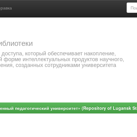
правка
иблиотеки
 доступа, который обеспечивает накопление,
й форме интеллектуальных продуктов научного,
чения, созданных сотрудниками университета
ный педагогический университет» (Repository of Lugansk Stat