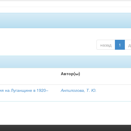
назад
1
д
Автор(ы)
ия на Луганщине в 1920–
Анпилогова, Т. Ю.