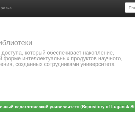
правка
иблиотеки
 доступа, который обеспечивает накопление,
й форме интеллектуальных продуктов научного,
чения, созданных сотрудниками университета
ный педагогический университет» (Repository of Lugansk Stat