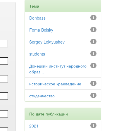
Тема
Donbass
1
Foma Belsky
1
Sergey Loktyushev
1
students
1
Донецкий институт народного
1
образ...
историческое краеведение
1
студенчество
1
По дате публикации
2021
1