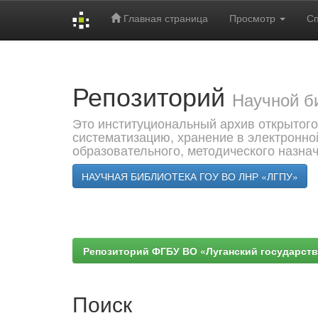
Главная страница
Просмотр
С
Skip
navigation
Репозиторий
Научной б
Это институциональный архив открытого
систематизацию, хранение в электронно
образовательного, методического назна
НАУЧНАЯ БИБЛИОТЕКА ГОУ ВО ЛНР «ЛГПУ»
Репозиторий ФГБУ ВО «Луганский государствен
Поиск