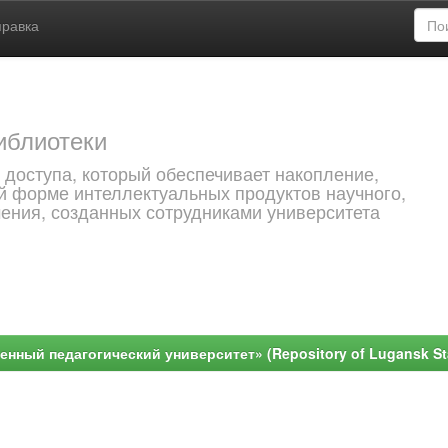
правка
иблиотеки
 доступа, который обеспечивает накопление,
й форме интеллектуальных продуктов научного,
чения, созданных сотрудниками университета
ный педагогический университет» (Repository of Lugansk Stat