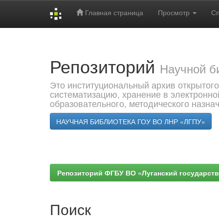
Главная страница
Просмотр
С
Skip
navigation
Репозиторий
Научной б
Это институциональный архив открытого
систематизацию, хранение в электронно
образовательного, методического назна
НАУЧНАЯ БИБЛИОТЕКА ГОУ ВО ЛНР «ЛГПУ»
Репозиторий ФГБУ ВО «Луганский государствен
Поиск