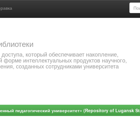
правка
иблиотеки
 доступа, который обеспечивает накопление,
й форме интеллектуальных продуктов научного,
чения, созданных сотрудниками университета
ный педагогический университет» (Repository of Lugansk Stat