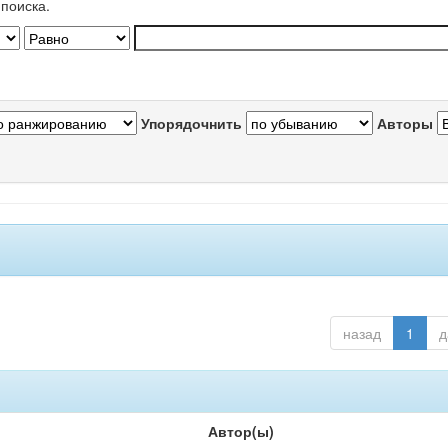
поиска.
Упорядочнить
Авторы
назад
1
д
Автор(ы)