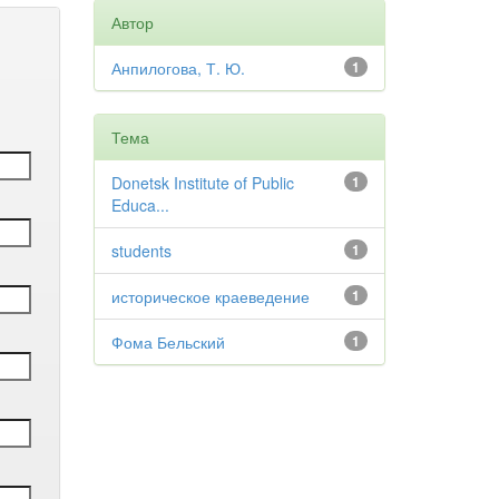
Автор
Анпилогова, Т. Ю.
1
Тема
Donetsk Institute of Public
1
Educa...
students
1
историческое краеведение
1
Фома Бельский
1