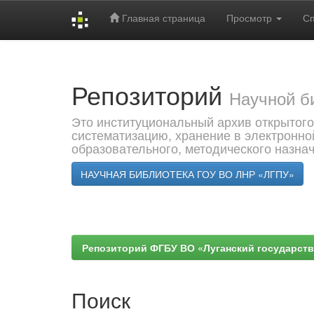
Главная страница
Просмотр
С
Skip
navigation
Репозиторий
Научной б
Это институциональный архив открытого
систематизацию, хранение в электронно
образовательного, методического назна
НАУЧНАЯ БИБЛИОТЕКА ГОУ ВО ЛНР «ЛГПУ»
Репозиторий ФГБУ ВО «Луганский государствен
Поиск