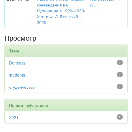
краеведения на
Ю.
Луганщине в 1920–1930-
Х гг. и Ф. А. Бельский. –
2020.
Просмотр
Тема
Donbass
1
students
1
студенчество
1
По дате публикации
2021
1