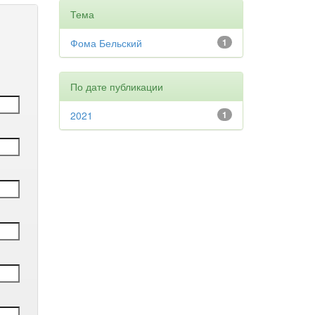
Тема
Фома Бельский
1
По дате публикации
2021
1