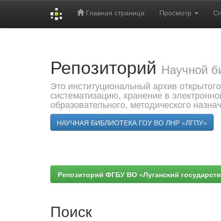
Главная страница
Просмотр
С
Skip
navigation
Репозиторий
Научной б
Это институциональный архив открытого
систематизацию, хранение в электронно
образовательного, методического назна
НАУЧНАЯ БИБЛИОТЕКА ГОУ ВО ЛНР «ЛГПУ»
Репозиторий ФГБУ ВО «Луганский государствен
Поиск