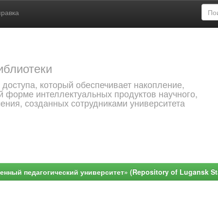
правка
иблиотеки
 доступа, который обеспечивает накопление,
й форме интеллектуальных продуктов научного,
чения, созданных сотрудниками университета
ный педагогический университет» (Repository of Lugansk Stat