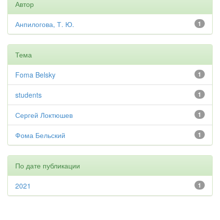
Автор
Анпилогова, Т. Ю.
1
Тема
Foma Belsky
1
students
1
Сергей Локтюшев
1
Фома Бельский
1
По дате публикации
2021
1