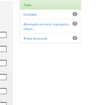
Тема
Donbass
1
Донецкий институт народного
1
образ...
Фома Бельский
1