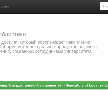
правка
иблиотеки
 доступа, который обеспечивает накопление,
й форме интеллектуальных продуктов научного,
чения, созданных сотрудниками университета
ный педагогический университет» (Repository of Lugansk Stat