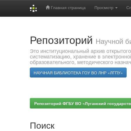
Главная страница
Просмотр
С
Skip
navigation
Репозиторий
Научной б
Это институциональный архив открытого
систематизацию, хранение в электронно
образовательного, методического назна
НАУЧНАЯ БИБЛИОТЕКА ГОУ ВО ЛНР «ЛГПУ»
Репозиторий ФГБУ ВО «Луганский государствен
Поиск