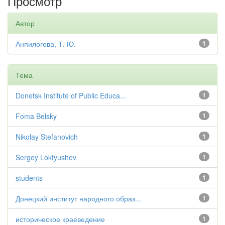
Просмотр
Автор
Анпилогова, Т. Ю.
1
Тема
Donetsk Institute of Public Educa...
1
Foma Belsky
1
Nikolay Stefanovich
1
Sergey Loktyushev
1
students
1
Донецкий институт народного образ...
1
историческое краеведение
1