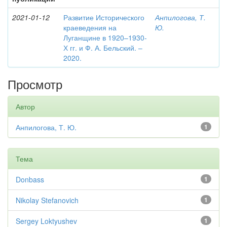
2021-01-12
Развитие Исторического
Анпилогова, Т.
краеведения на
Ю.
Луганщине в 1920–1930-
Х гг. и Ф. А. Бельский. –
2020.
Просмотр
Автор
Анпилогова, Т. Ю.
1
Тема
Donbass
1
Nikolay Stefanovich
1
Sergey Loktyushev
1