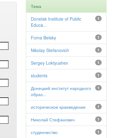
Тема
Donetsk Institute of Public
1
Educa...
Foma Belsky
1
Nikolay Stefanovich
1
Sergey Loktyushev
1
students
1
Донецкий институт народного
1
образ...
историческое краеведение
1
Николай Стефанович
1
студенчество
1