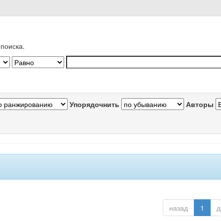
поиска.
Упорядочнить
Авторы
назад
1
д