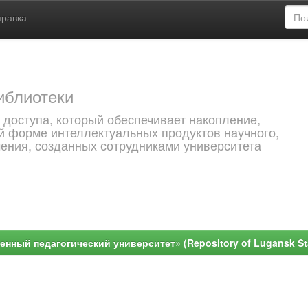
правка
иблиотеки
 доступа, который обеспечивает накопление,
й форме интеллектуальных продуктов научного,
чения, созданных сотрудниками университета
ный педагогический университет» (Repository of Lugansk Stat