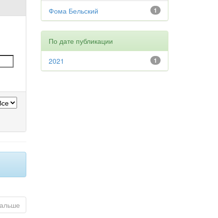
Фома Бельский
1
По дате публикации
2021
1
альше