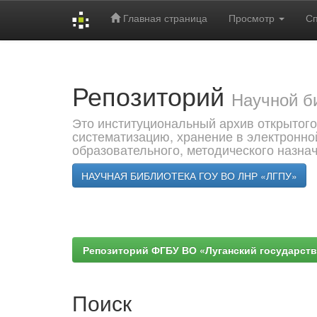
Главная страница
Просмотр
С
Skip
navigation
Репозиторий
Научной б
Это институциональный архив открытого
систематизацию, хранение в электронно
образовательного, методического назна
НАУЧНАЯ БИБЛИОТЕКА ГОУ ВО ЛНР «ЛГПУ»
Репозиторий ФГБУ ВО «Луганский государствен
Поиск