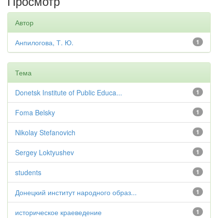
Просмотр
Автор
Анпилогова, Т. Ю.
1
Тема
Donetsk Institute of Public Educa...
1
Foma Belsky
1
Nikolay Stefanovich
1
Sergey Loktyushev
1
students
1
Донецкий институт народного образ...
1
историческое краеведение
1