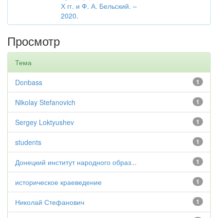
Х гг. и Ф. А. Бельский. –
2020.
Просмотр
Тема
Donbass
1
Nikolay Stefanovich
1
Sergey Loktyushev
1
students
1
Донецкий институт народного образ...
1
историческое краеведение
1
Николай Стефанович
1