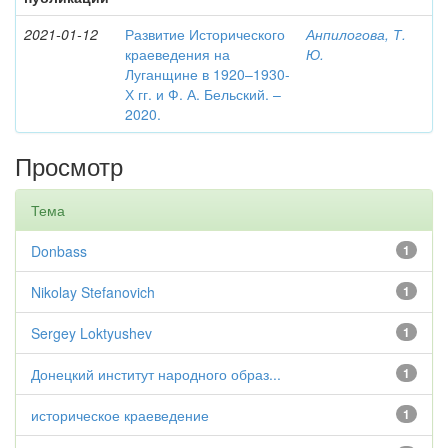
2021-01-12
Развитие Исторического
Анпилогова, Т.
краеведения на
Ю.
Луганщине в 1920–1930-
Х гг. и Ф. А. Бельский. –
2020.
Просмотр
Тема
Donbass
1
Nikolay Stefanovich
1
Sergey Loktyushev
1
Донецкий институт народного образ...
1
историческое краеведение
1