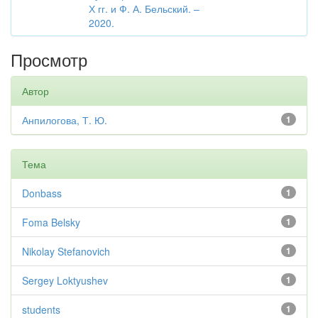
Х гг. и Ф. А. Бельский. –
2020.
Просмотр
Автор
Анпилогова, Т. Ю.
1
Тема
Donbass
1
Foma Belsky
1
Nikolay Stefanovich
1
Sergey Loktyushev
1
students
1