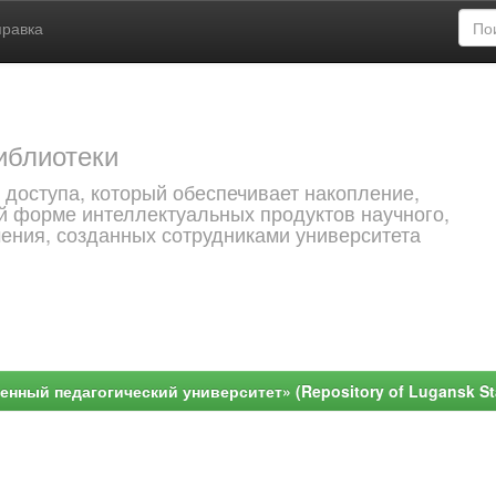
правка
иблиотеки
 доступа, который обеспечивает накопление,
й форме интеллектуальных продуктов научного,
чения, созданных сотрудниками университета
ный педагогический университет» (Repository of Lugansk Stat