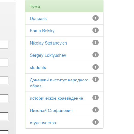
Тема
Donbass
1
Foma Belsky
1
Nikolay Stefanovich
1
Sergey Loktyushev
1
students
1
Донецкий институт народного
1
образ...
историческое краеведение
1
Николай Стефанович
1
студенчество
1