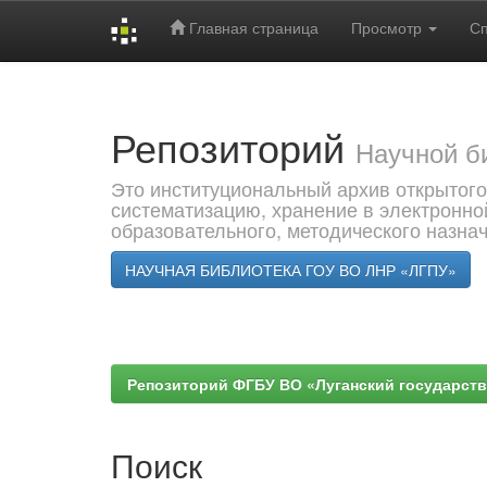
Главная страница
Просмотр
С
Skip
navigation
Репозиторий
Научной б
Это институциональный архив открытого
систематизацию, хранение в электронно
образовательного, методического назна
НАУЧНАЯ БИБЛИОТЕКА ГОУ ВО ЛНР «ЛГПУ»
Репозиторий ФГБУ ВО «Луганский государствен
Поиск