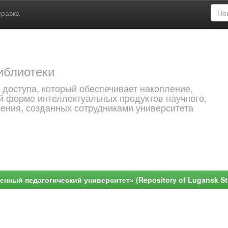
правка
иблиотеки
 доступа, который обеспечивает накопление,
й форме интеллектуальных продуктов научного,
чения, созданных сотрудниками университета
ный педагогический университет» (Repository of Lugansk Stat