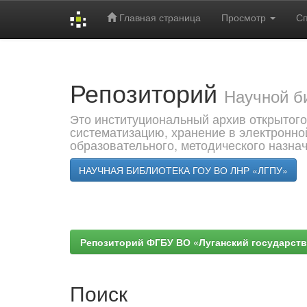
Главная страница
Просмотр
С
Skip
navigation
Репозиторий
Научной б
Это институциональный архив открытого
систематизацию, хранение в электронно
образовательного, методического назна
НАУЧНАЯ БИБЛИОТЕКА ГОУ ВО ЛНР «ЛГПУ»
Репозиторий ФГБУ ВО «Луганский государствен
Поиск