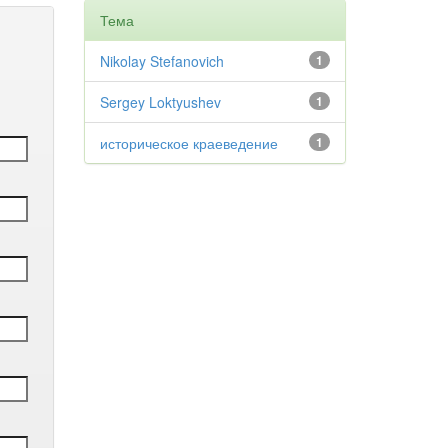
Тема
Nikolay Stefanovich
1
Sergey Loktyushev
1
историческое краеведение
1