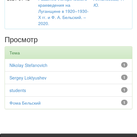
краеведения на
Ю.
Луганщине в 1920–1930-
Х гг. и Ф. А. Бельский. –
2020.
Просмотр
Тема
Nikolay Stefanovich
1
Sergey Loktyushev
1
students
1
Фома Бельский
1