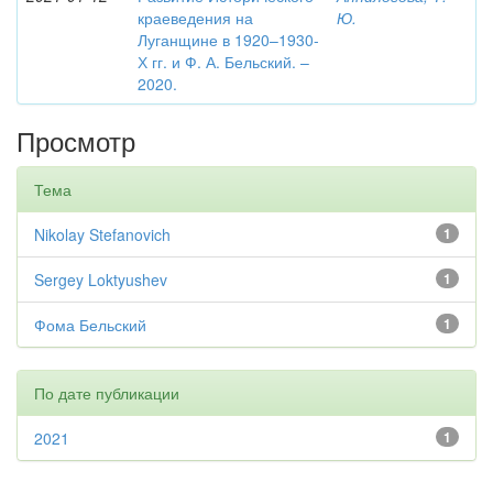
краеведения на
Ю.
Луганщине в 1920–1930-
Х гг. и Ф. А. Бельский. –
2020.
Просмотр
Тема
Nikolay Stefanovich
1
Sergey Loktyushev
1
Фома Бельский
1
По дате публикации
2021
1