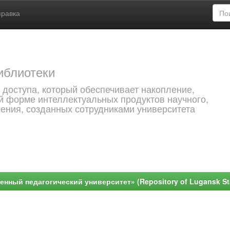
правка
иблиотеки
 доступа, который обеспечивает накопление,
й форме интеллектуальных продуктов научного,
чения, созданных сотрудниками университета
ный педагогический университет» (Repository of Lugansk Stat