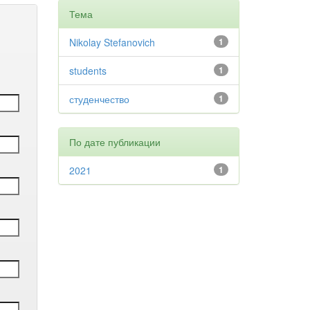
Тема
Nikolay Stefanovich
1
students
1
студенчество
1
По дате публикации
2021
1