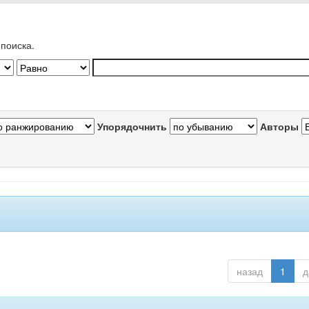
поиска.
Упорядочнить
Авторы
назад
1
д