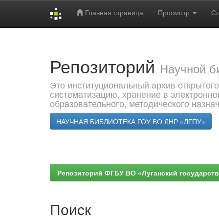
Главная страница
Просмотр
С
Skip
navigation
Репозиторий
Научной б
Это институциональный архив открытого
систематизацию, хранение в электронно
образовательного, методического назна
НАУЧНАЯ БИБЛИОТЕКА ГОУ ВО ЛНР «ЛГПУ»
Репозиторий ФГБУ ВО «Луганский государствен
Поиск