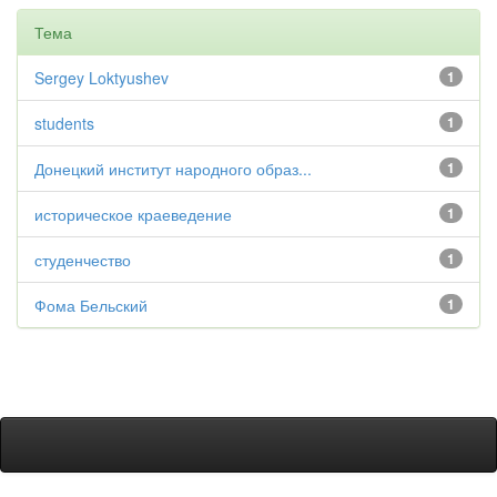
Тема
Sergey Loktyushev
1
students
1
Донецкий институт народного образ...
1
историческое краеведение
1
студенчество
1
Фома Бельский
1