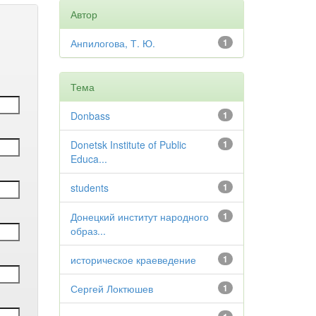
Автор
Анпилогова, Т. Ю.
1
Тема
Donbass
1
Donetsk Institute of Public
1
Educa...
students
1
Донецкий институт народного
1
образ...
историческое краеведение
1
Сергей Локтюшев
1