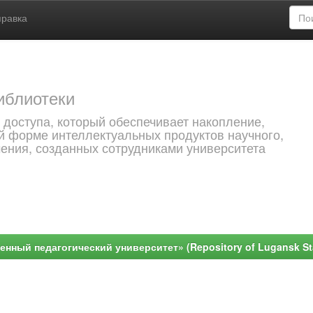
правка
иблиотеки
 доступа, который обеспечивает накопление,
й форме интеллектуальных продуктов научного,
чения, созданных сотрудниками университета
ный педагогический университет» (Repository of Lugansk Stat