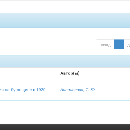
назад
1
д
Автор(ы)
ия на Луганщине в 1920–
Анпилогова, Т. Ю.