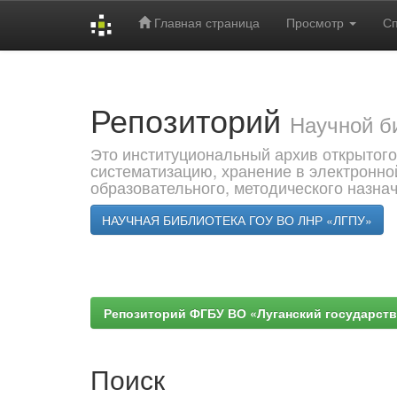
Главная страница
Просмотр
С
Skip
navigation
Репозиторий
Научной б
Это институциональный архив открытого
систематизацию, хранение в электронно
образовательного, методического назна
НАУЧНАЯ БИБЛИОТЕКА ГОУ ВО ЛНР «ЛГПУ»
Репозиторий ФГБУ ВО «Луганский государствен
Поиск