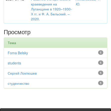
краеведения на
Ю.
Луганщине в 1920–1930-
Х гг. и Ф. А. Бельский. –
2020.
Просмотр
Тема
Foma Belsky
1
students
1
Сергей Локтюшев
1
студенчество
1