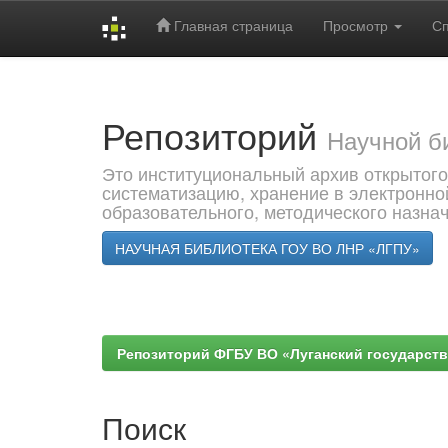
Главная страница
Просмотр
С
Skip
navigation
Репозиторий
Научной б
Это институциональный архив открытого
систематизацию, хранение в электронно
образовательного, методического назна
НАУЧНАЯ БИБЛИОТЕКА ГОУ ВО ЛНР «ЛГПУ»
Репозиторий ФГБУ ВО «Луганский государствен
Поиск