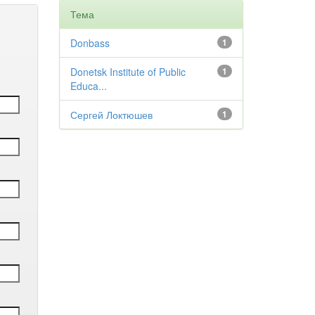
Тема
Donbass
1
Donetsk Institute of Public
1
Educa...
Сергей Локтюшев
1