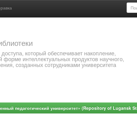
правка
иблиотеки
 доступа, который обеспечивает накопление,
й форме интеллектуальных продуктов научного,
чения, созданных сотрудниками университета
ный педагогический университет» (Repository of Lugansk Stat