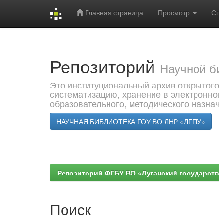
Главная страница
Просмотр
С
Skip
navigation
Репозиторий
Научной б
Это институциональный архив открытого
систематизацию, хранение в электронно
образовательного, методического назна
НАУЧНАЯ БИБЛИОТЕКА ГОУ ВО ЛНР «ЛГПУ»
Репозиторий ФГБУ ВО «Луганский государствен
Поиск