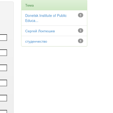
Тема
Donetsk Institute of Public
1
Educa...
Сергей Локтюшев
1
студенчество
1