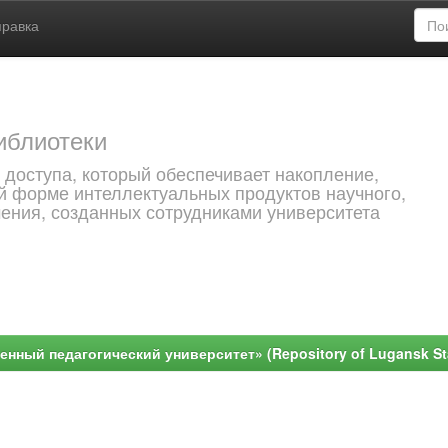
правка
иблиотеки
 доступа, который обеспечивает накопление,
й форме интеллектуальных продуктов научного,
чения, созданных сотрудниками университета
ный педагогический университет» (Repository of Lugansk Stat