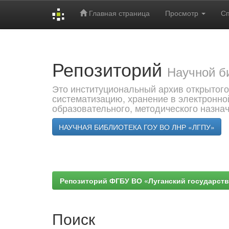
Главная страница
Просмотр
С
Skip
navigation
Репозиторий
Научной б
Это институциональный архив открытого
систематизацию, хранение в электронно
образовательного, методического назна
НАУЧНАЯ БИБЛИОТЕКА ГОУ ВО ЛНР «ЛГПУ»
Репозиторий ФГБУ ВО «Луганский государствен
Поиск