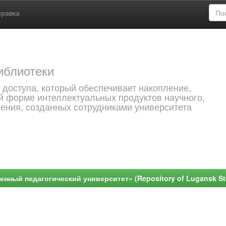
правка
иблиотеки
 доступа, который обеспечивает накопление,
й форме интеллектуальных продуктов научного,
чения, созданных сотрудниками университета
ный педагогический университет» (Repository of Lugansk Stat