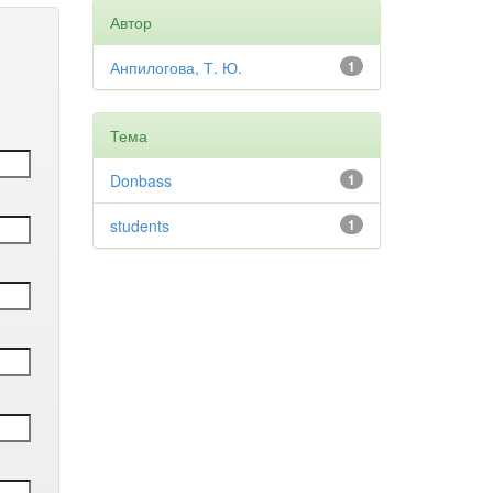
Автор
Анпилогова, Т. Ю.
1
Тема
Donbass
1
students
1