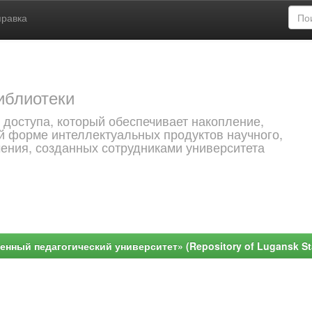
правка
иблиотеки
 доступа, который обеспечивает накопление,
й форме интеллектуальных продуктов научного,
чения, созданных сотрудниками университета
ный педагогический университет» (Repository of Lugansk Stat