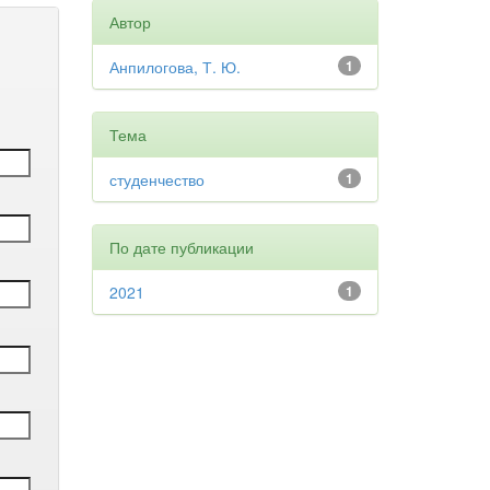
Автор
Анпилогова, Т. Ю.
1
Тема
студенчество
1
По дате публикации
2021
1