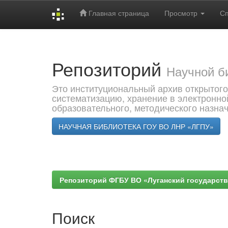
Главная страница
Просмотр
С
Skip
navigation
Репозиторий
Научной б
Это институциональный архив открытого
систематизацию, хранение в электронно
образовательного, методического назна
НАУЧНАЯ БИБЛИОТЕКА ГОУ ВО ЛНР «ЛГПУ»
Репозиторий ФГБУ ВО «Луганский государствен
Поиск