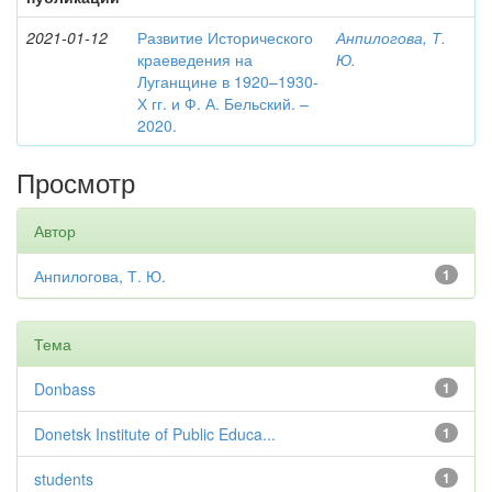
2021-01-12
Развитие Исторического
Анпилогова, Т.
краеведения на
Ю.
Луганщине в 1920–1930-
Х гг. и Ф. А. Бельский. –
2020.
Просмотр
Автор
Анпилогова, Т. Ю.
1
Тема
Donbass
1
Donetsk Institute of Public Educa...
1
students
1