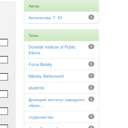
Автор
Анпилогова, Т. Ю.
1
Тема
Donetsk Institute of Public
1
Educa...
Foma Belsky
1
Nikolay Stefanovich
1
students
1
Донецкий институт народного
1
образ...
студенчество
1