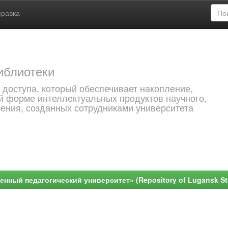
правка
иблиотеки
 доступа, который обеспечивает накопление,
й форме интеллектуальных продуктов научного,
чения, созданных сотрудниками университета
ный педагогический университет» (Repository of Lugansk Stat