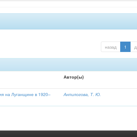
назад
1
д
Автор(ы)
ия на Луганщине в 1920–
Анпилогова, Т. Ю.