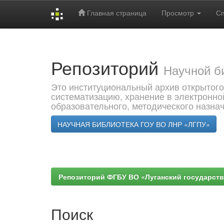
Главная страница
Просмотр
С
Skip
navigation
Репозиторий
Научной б
Это институциональный архив открытого
систематизацию, хранение в электронно
образовательного, методического назна
НАУЧНАЯ БИБЛИОТЕКА ГОУ ВО ЛНР «ЛГПУ»
Репозиторий ФГБУ ВО «Луганский государствен
Поиск