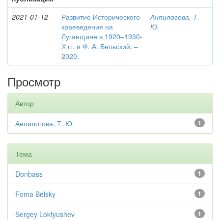
2021-01-12
Развитие Исторического
Анпилогова, Т.
краеведения на
Ю.
Луганщине в 1920–1930-
Х гг. и Ф. А. Бельский. –
2020.
Просмотр
Автор
Анпилогова, Т. Ю.
1
Тема
Donbass
1
Foma Belsky
1
Sergey Loktyushev
1