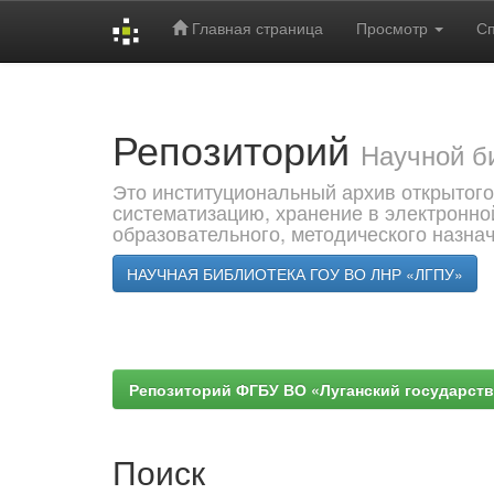
Главная страница
Просмотр
С
Skip
navigation
Репозиторий
Научной б
Это институциональный архив открытого
систематизацию, хранение в электронно
образовательного, методического назна
НАУЧНАЯ БИБЛИОТЕКА ГОУ ВО ЛНР «ЛГПУ»
Репозиторий ФГБУ ВО «Луганский государствен
Поиск