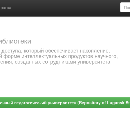
правка
иблиотеки
 доступа, который обеспечивает накопление,
й форме интеллектуальных продуктов научного,
чения, созданных сотрудниками университета
ный педагогический университет» (Repository of Lugansk Stat