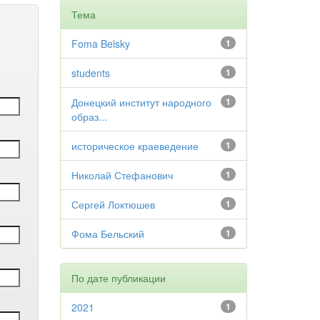
Тема
Foma Belsky
1
students
1
Донецкий институт народного
1
образ...
историческое краеведение
1
Николай Стефанович
1
Сергей Локтюшев
1
Фома Бельский
1
По дате публикации
2021
1