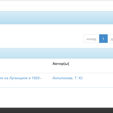
назад
1
д
Автор(ы)
ия на Луганщине в 1920–
Анпилогова, Т. Ю.