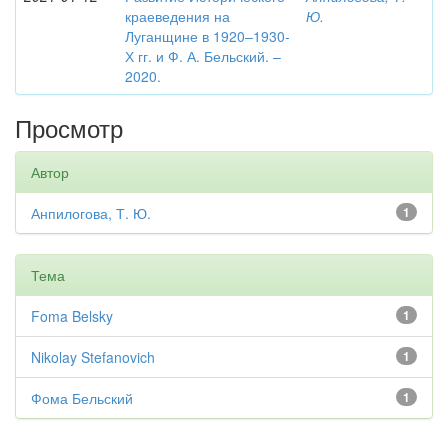
краеведения на
Ю.
Луганщине в 1920–1930-
Х гг. и Ф. А. Бельский. –
2020.
Просмотр
Автор
Анпилогова, Т. Ю.
1
Тема
Foma Belsky
1
Nikolay Stefanovich
1
Фома Бельский
1