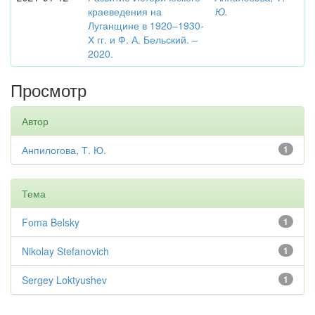
краеведения на
Ю.
Луганщине в 1920–1930-
Х гг. и Ф. А. Бельский. –
2020.
Просмотр
Автор
Анпилогова, Т. Ю.
1
Тема
Foma Belsky
1
Nikolay Stefanovich
1
Sergey Loktyushev
1