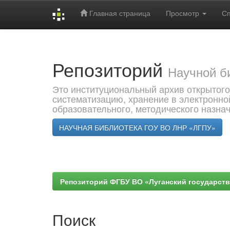
Главная страница
Просмотр
С
Skip
navigation
Репозиторий
Научной б
Это институциональный архив открытого
систематизацию, хранение в электронно
образовательного, методического назна
НАУЧНАЯ БИБЛИОТЕКА ГОУ ВО ЛНР «ЛГПУ»
Репозиторий ФГБУ ВО «Луганский государствен
Поиск