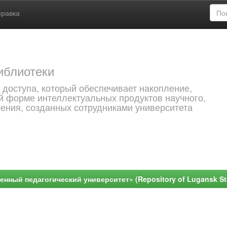
правка
иблиотеки
 доступа, который обеспечивает накопление,
й форме интеллектуальных продуктов научного,
чения, созданных сотрудниками университета
ный педагогический университет» (Repository of Lugansk Stat