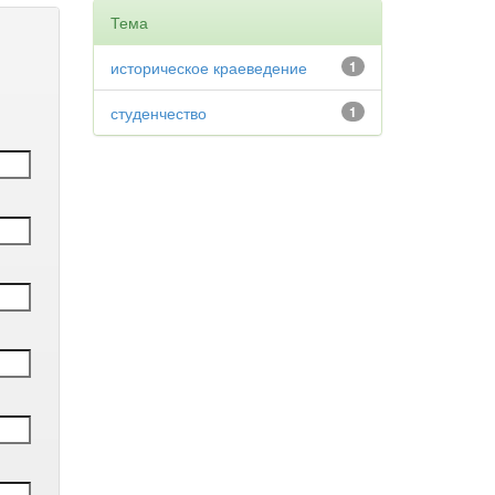
Тема
историческое краеведение
1
студенчество
1