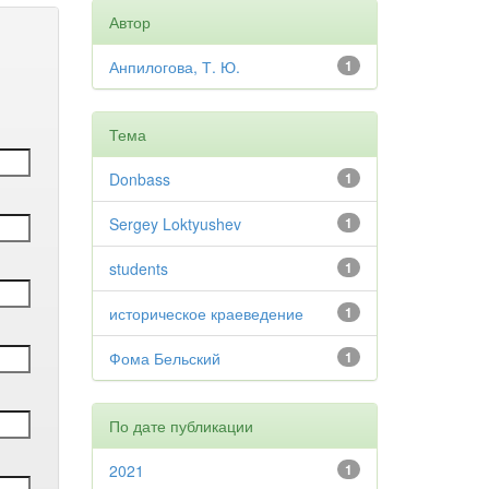
Автор
Анпилогова, Т. Ю.
1
Тема
Donbass
1
Sergey Loktyushev
1
students
1
историческое краеведение
1
Фома Бельский
1
По дате публикации
2021
1