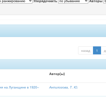
Упорядочнить
Авторы
назад
1
д
Автор(ы)
ия на Луганщине в 1920–
Анпилогова, Т. Ю.