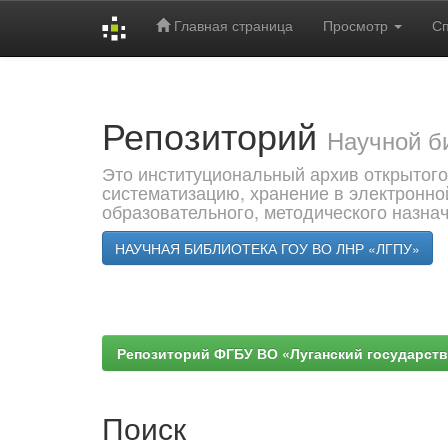
Главная страница
Просмотр
С
Skip
navigation
Репозиторий
Научной б
Это институциональный архив открытого
систематизацию, хранение в электронно
образовательного, методического назна
НАУЧНАЯ БИБЛИОТЕКА ГОУ ВО ЛНР «ЛГПУ»
Репозиторий ФГБУ ВО «Луганский государствен
Поиск