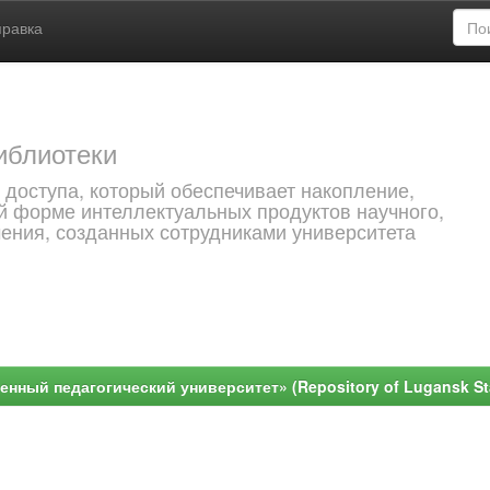
правка
иблиотеки
 доступа, который обеспечивает накопление,
й форме интеллектуальных продуктов научного,
чения, созданных сотрудниками университета
ный педагогический университет» (Repository of Lugansk Stat