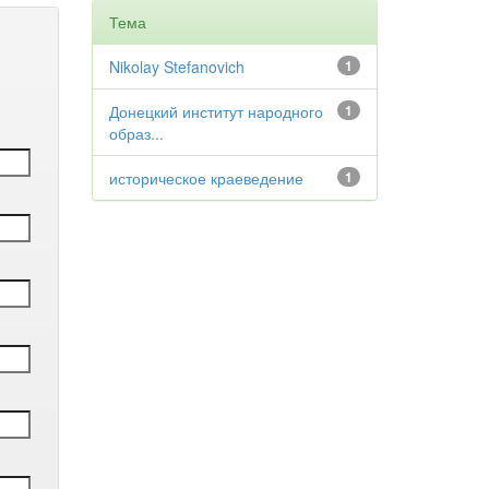
Тема
Nikolay Stefanovich
1
Донецкий институт народного
1
образ...
историческое краеведение
1