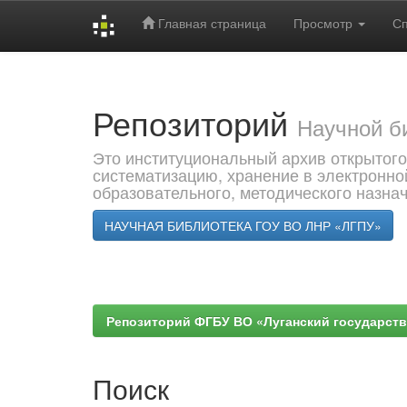
Главная страница
Просмотр
С
Skip
navigation
Репозиторий
Научной б
Это институциональный архив открытого
систематизацию, хранение в электронно
образовательного, методического назна
НАУЧНАЯ БИБЛИОТЕКА ГОУ ВО ЛНР «ЛГПУ»
Репозиторий ФГБУ ВО «Луганский государствен
Поиск