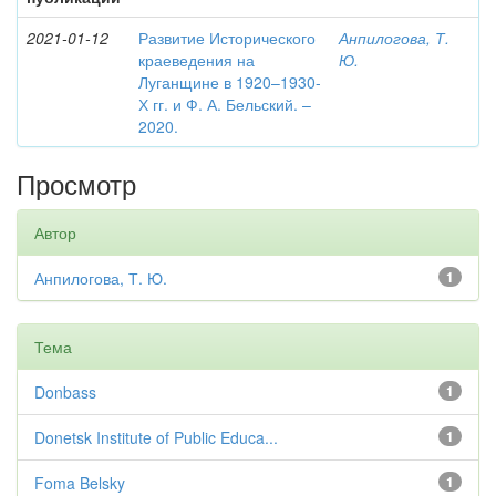
2021-01-12
Развитие Исторического
Анпилогова, Т.
краеведения на
Ю.
Луганщине в 1920–1930-
Х гг. и Ф. А. Бельский. –
2020.
Просмотр
Автор
Анпилогова, Т. Ю.
1
Тема
Donbass
1
Donetsk Institute of Public Educa...
1
Foma Belsky
1