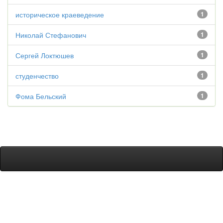
историческое краеведение
1
Николай Стефанович
1
Сергей Локтюшев
1
студенчество
1
Фома Бельский
1