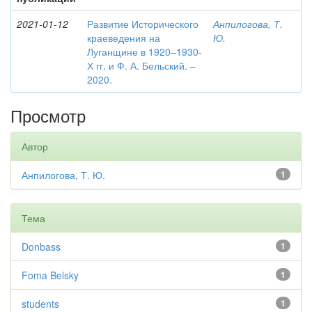
2021-01-12
Развитие Исторического
Анпилогова, Т.
краеведения на
Ю.
Луганщине в 1920–1930-
Х гг. и Ф. А. Бельский. –
2020.
Просмотр
Автор
Анпилогова, Т. Ю.
1
Тема
Donbass
1
Foma Belsky
1
students
1