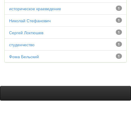
историческое краеведение
1
Николай Стефанович
1
Сергей Локтюшев
1
студенчество
1
Фома Бельский
1