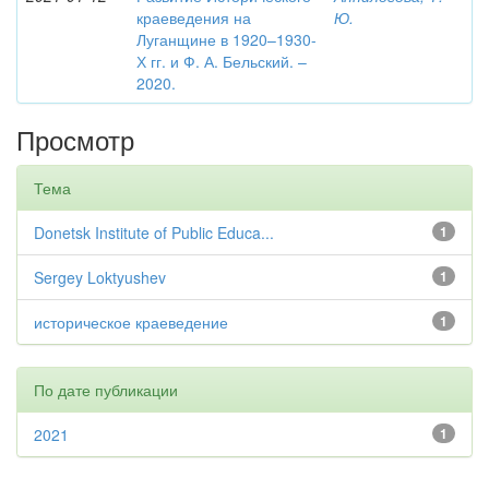
краеведения на
Ю.
Луганщине в 1920–1930-
Х гг. и Ф. А. Бельский. –
2020.
Просмотр
Тема
Donetsk Institute of Public Educa...
1
Sergey Loktyushev
1
историческое краеведение
1
По дате публикации
2021
1