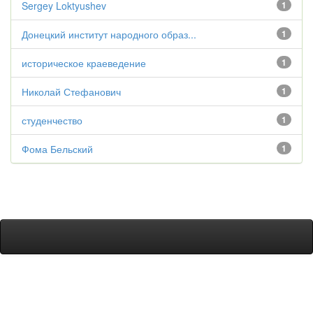
Sergey Loktyushev
1
Донецкий институт народного образ...
1
историческое краеведение
1
Николай Стефанович
1
студенчество
1
Фома Бельский
1