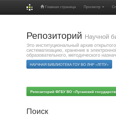
Главная страница
Просмотр
С
Skip
navigation
Репозиторий
Научной б
Это институциональный архив открытого
систематизацию, хранение в электронно
образовательного, методического назна
НАУЧНАЯ БИБЛИОТЕКА ГОУ ВО ЛНР «ЛГПУ»
Репозиторий ФГБУ ВО «Луганский государствен
Поиск