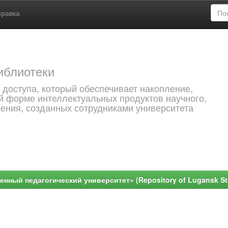
правка
иблиотеки
 доступа, который обеспечивает накопление,
й форме интеллектуальных продуктов научного,
чения, созданных сотрудниками университета
ный педагогический университет» (Repository of Lugansk Stat