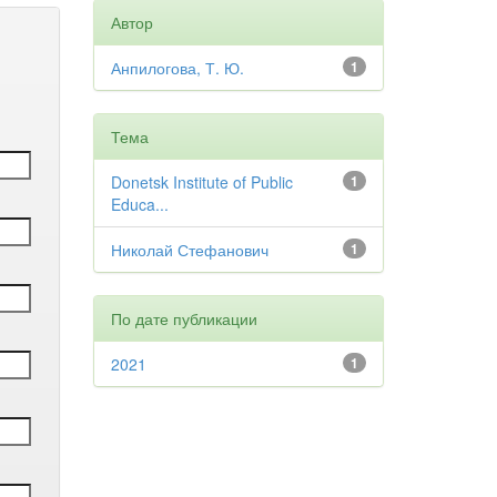
Автор
Анпилогова, Т. Ю.
1
Тема
Donetsk Institute of Public
1
Educa...
Николай Стефанович
1
По дате публикации
2021
1