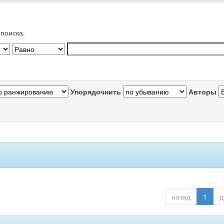
поиска.
Упорядочнить
Авторы
назад
1
д