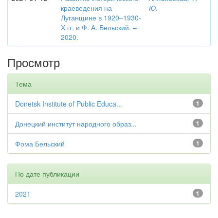
краеведения на
Ю.
Луганщине в 1920–1930-
Х гг. и Ф. А. Бельский. –
2020.
Просмотр
Тема
Donetsk Institute of Public Educa...
1
Донецкий институт народного образ...
1
Фома Бельский
1
По дате публикации
2021
1