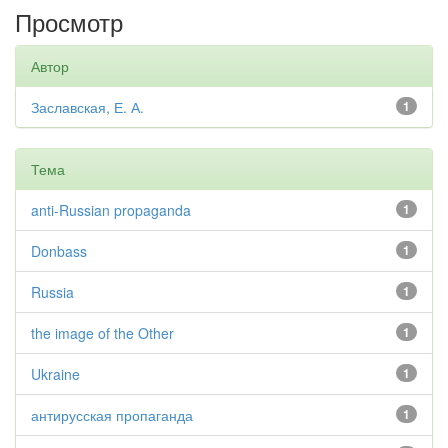
Просмотр
Автор
Заславская, Е. А.
1
Тема
anti-Russian propaganda
1
Donbass
1
Russia
1
the image of the Other
1
Ukraine
1
антирусская пропаганда
1