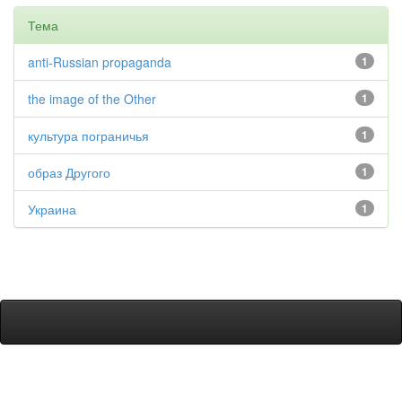
Тема
anti-Russian propaganda
1
the image of the Other
1
культура пограничья
1
образ Другого
1
Украина
1