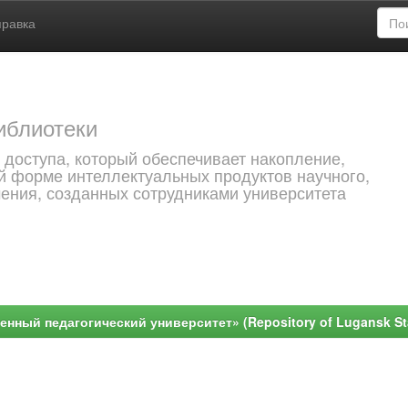
правка
иблиотеки
 доступа, который обеспечивает накопление,
й форме интеллектуальных продуктов научного,
чения, созданных сотрудниками университета
ный педагогический университет» (Repository of Lugansk Stat