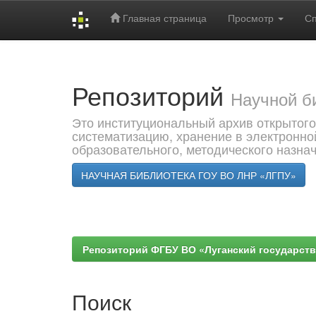
Главная страница
Просмотр
С
Skip
navigation
Репозиторий
Научной б
Это институциональный архив открытого
систематизацию, хранение в электронно
образовательного, методического назна
НАУЧНАЯ БИБЛИОТЕКА ГОУ ВО ЛНР «ЛГПУ»
Репозиторий ФГБУ ВО «Луганский государствен
Поиск