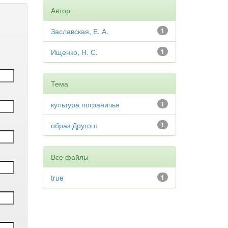
Автор
Заславская, Е. А.
1
Ищенко, Н. С.
1
Тема
культура пограничья
1
образ Другого
1
Все файлы
true
1