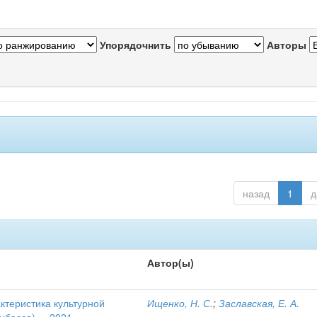
Упорядочнить
Авторы
назад
1
д
Автор(ы)
актеристика культурной
Ищенко, Н. С.
;
Заславская, Е. А.