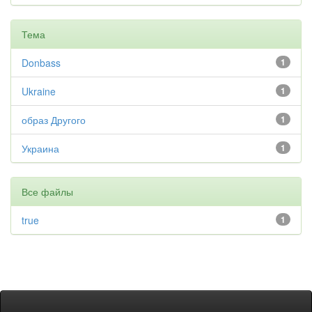
Тема
Donbass
1
Ukraine
1
образ Другого
1
Украина
1
Все файлы
true
1