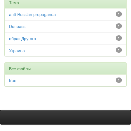
Тема
anti-Russian propaganda
1
Donbass
1
образ Другого
1
Украина
1
Все файлы
true
1